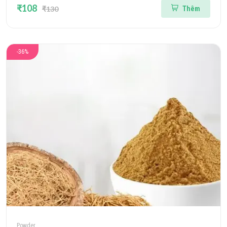
₹108
₹130
Thêm
-36%
Powder