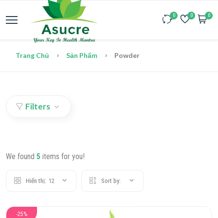
0
0
0
Trang Chủ
Sản Phẩm
Powder
Filters
We found
5
items for you!
Hiển thị:
12
Sort by:
-25%