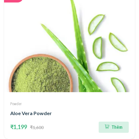
Powder
Aloe Vera Powder
₹1,199
₹1,600
Thêm