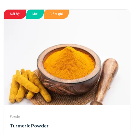
Nổi bật
Mới
Giảm giá
Powder
Turmeric Powder