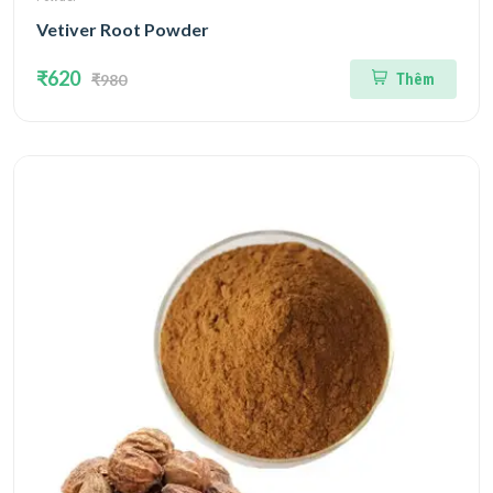
Vetiver Root Powder
₹620
₹980
Thêm