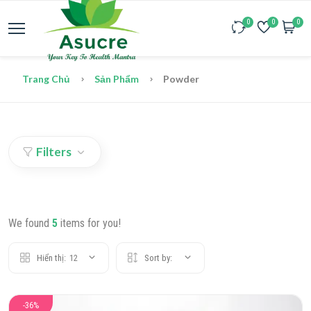
0
0
0
Trang Chủ
Sản Phẩm
Powder
Filters
We found
5
items for you!
Hiển thị:
12
Sort by:
-36%