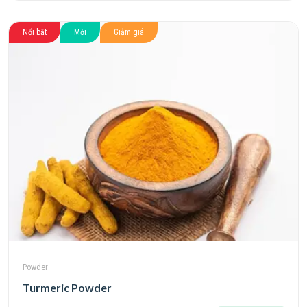
Nổi bật
Mới
Giảm giá
Powder
Turmeric Powder