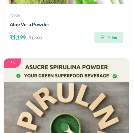
Powder
Aloe Vera Powder
₹1,199
₹1,600
Thêm
-5%