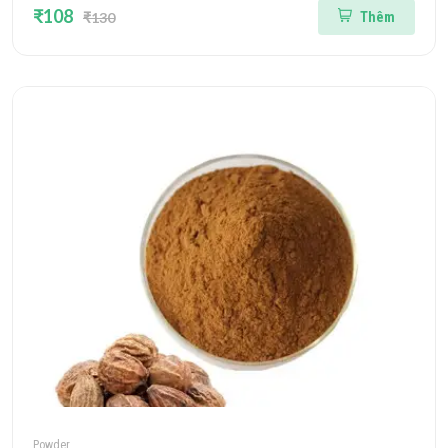
₹108
₹130
Thêm
Powder