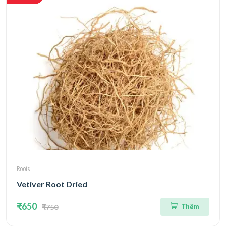
Roots
Vetiver Root Dried
₹650
₹750
Thêm