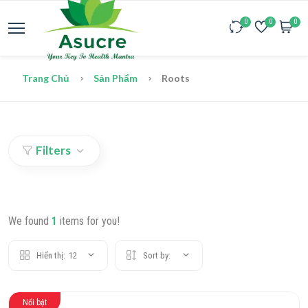
0
0
0
Trang Chủ
Sản Phẩm
Roots
Filters
We found
1
items for you!
Hiển thị:
12
Sort by:
Nổi bật