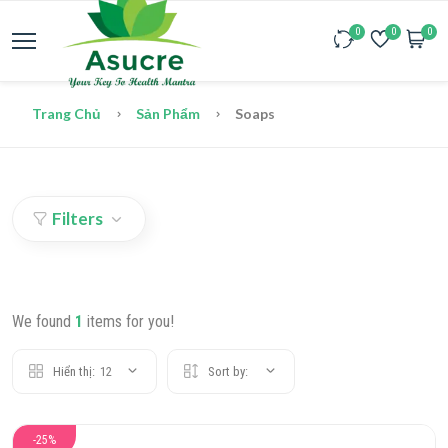
0
0
0
Trang Chủ
Sản Phẩm
Soaps
Filters
We found
1
items for you!
Hiển thị:
12
Sort by:
-25%