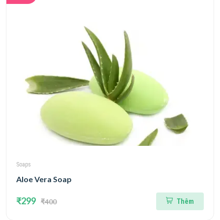
Soaps
Aloe Vera Soap
₹299
₹400
Thêm