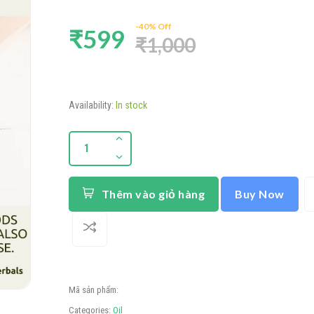
-40% Off
₹599
₹1,000
Availability:
In stock
Thêm vào giỏ hàng
Buy Now
Mã sản phẩm
:
Categories:
Oil