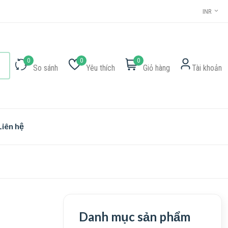
INR
0
0
0
So sánh
Yêu thích
Giỏ hàng
Tài khoản
Liên hệ
Danh mục sản phẩm