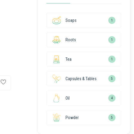
Soaps
1
Roots
1
Tea
1
Capsules & Tables
5
Oil
4
Powder
5