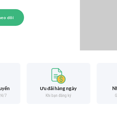
eo dõi
huyển
Ưu đãi hàng ngày
Nh
24/7
Khi bạn đăng ký
G