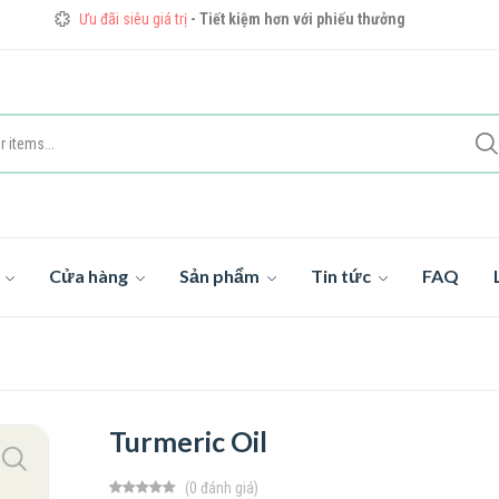
Ưu đãi siêu giá trị
- Tiết kiệm hơn với phiếu thưởng
Nhận các sản phẩm tuyệt vời giảm giá tới 50%
Xem chi tiết
Trang sức bạc 25
thời thượng, tiết kiệm đến 35%
Mua ngay
g
Cửa hàng
Sản phẩm
Tin tức
FAQ
Turmeric Oil
(0 đánh giá)